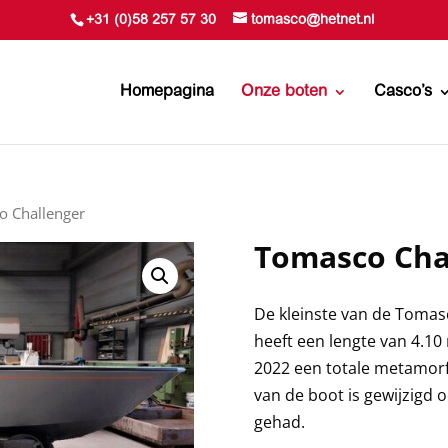
+31 (0)58 257 57 30
tomasco@hetnet.nl
Homepagina
Onze boten
Casco’s
o Challenger
Tomasco Cha
De kleinste van de Tomasc
heeft een lengte van 4.10
2022 een totale metamorfo
van de boot is gewijzigd 
gehad.