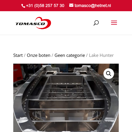
+31 (0)58 257 57 30
tomasco@hetnet.nl
Start
/
Onze boten
/
Geen categorie
/ Lake Hunter