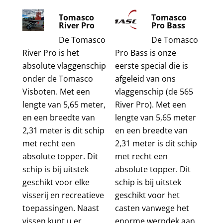
Tomasco
Tomasco
River Pro
Pro Bass
De Tomasco
De Tomasco
River Pro is het
Pro Bass is onze
absolute vlaggenschip
eerste special die is
onder de Tomasco
afgeleid van ons
Visboten. Met een
vlaggenschip (de 565
lengte van 5,65 meter,
River Pro). Met een
en een breedte van
lengte van 5,65 meter
2,31 meter is dit schip
en een breedte van
met recht een
2,31 meter is dit schip
absolute topper. Dit
met recht een
schip is bij uitstek
absolute topper. Dit
geschikt voor elke
schip is bij uitstek
visserij en recreatieve
geschikt voor het
toepassingen. Naast
casten vanwege het
vissen kunt u er
enorme werpdek aan