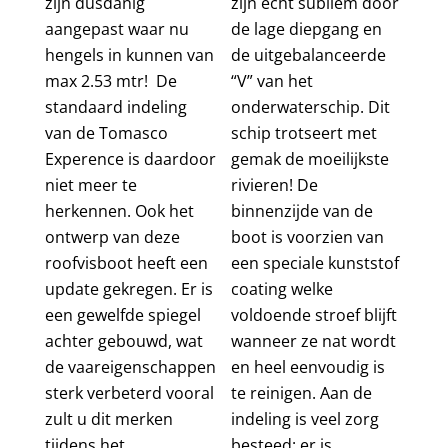
zijn dusdanig
zijn echt subliem door
aangepast waar nu
de lage diepgang en
hengels in kunnen van
de uitgebalanceerde
max 2.53 mtr! De
“V” van het
standaard indeling
onderwaterschip. Dit
van de Tomasco
schip trotseert met
Experence is daardoor
gemak de moeilijkste
niet meer te
rivieren! De
herkennen. Ook het
binnenzijde van de
ontwerp van deze
boot is voorzien van
roofvisboot heeft een
een speciale kunststof
update gekregen. Er is
coating welke
een gewelfde spiegel
voldoende stroef blijft
achter gebouwd, wat
wanneer ze nat wordt
de vaareigenschappen
en heel eenvoudig is
sterk verbeterd vooral
te reinigen. Aan de
zult u dit merken
indeling is veel zorg
tijdens het
besteed: er is