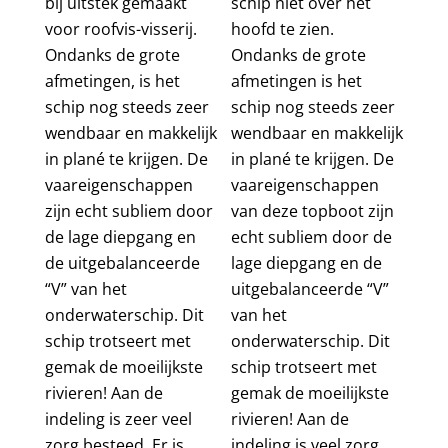
bij uitstek gemaakt
schip niet over het
voor roofvis-visserij.
hoofd te zien.
Ondanks de grote
Ondanks de grote
afmetingen, is het
afmetingen is het
schip nog steeds zeer
schip nog steeds zeer
wendbaar en makkelijk
wendbaar en makkelijk
in plané te krijgen. De
in plané te krijgen. De
vaareigenschappen
vaareigenschappen
zijn echt subliem door
van deze topboot zijn
de lage diepgang en
echt subliem door de
de uitgebalanceerde
lage diepgang en de
“V” van het
uitgebalanceerde “V”
onderwaterschip. Dit
van het
schip trotseert met
onderwaterschip. Dit
gemak de moeilijkste
schip trotseert met
rivieren! Aan de
gemak de moeilijkste
indeling is zeer veel
rivieren! Aan de
zorg besteed. Er is
indeling is veel zorg