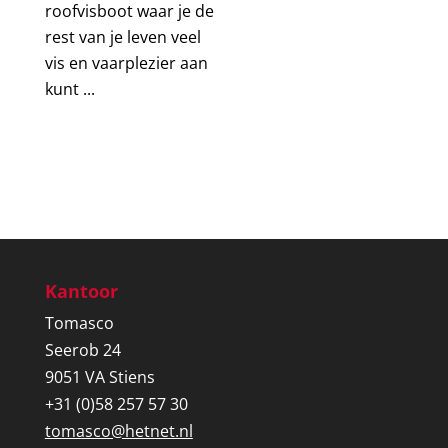
roofvisboot waar je de
rest van je leven veel
vis en vaarplezier aan
kunt ...
Kantoor
Tomasco
Seerob 24
9051 VA Stiens
+31 (0)58 257 57 30
tomasco@hetnet.nl